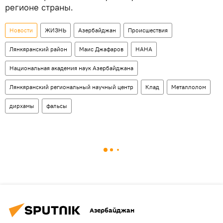
регионе страны.
Новости
ЖИЗНЬ
Азербайджан
Происшествия
Лянкяранский район
Маис Джафаров
НАНА
Национальная академия наук Азербайджана
Лянкяранский региональный научный центр
Клад
Металлолом
дирхамы
фальсы
Азербайджан