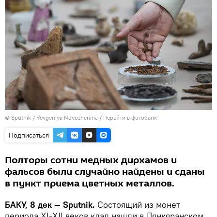
© Sputnik / Yevgeniya Novozhenina
/
Перейти в фотобанк
Подписаться
Полторы сотни медных дирхамов и
фальсов были случайно найдены и сданы
в пункт приема цветных металлов.
БАКУ, 8 дек — Sputnik.
Состоящий из монет
периода XI-XII веков клад нашли в Лянкяранском