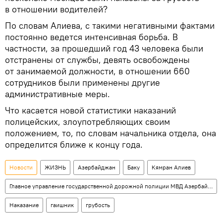
в отношении водителей?
По словам Алиева, с такими негативными фактами
постоянно ведется интенсивная борьба. В
частности, за прошедший год 43 человека были
отстранены от службы, девять освобождены
от занимаемой должности, в отношении 660
сотрудников были применены другие
административные меры.
Что касается новой статистики наказаний
полицейских, злоупотребляющих своим
положением, то, по словам начальника отдела, она
определится ближе к концу года.
Новости
ЖИЗНЬ
Азербайджан
Баку
Кямран Алиев
Главное управление государственной дорожной полиции МВД Азербайджана
Наказание
гаишник
грубость