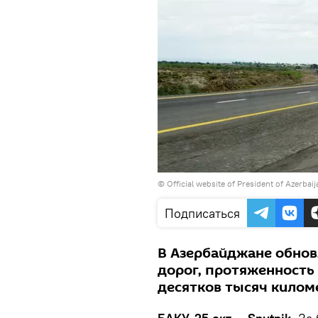
© Official website of President of Azerbai
Подписаться
В Азербайджане обно
дорог, протяженность
десятков тысяч килом