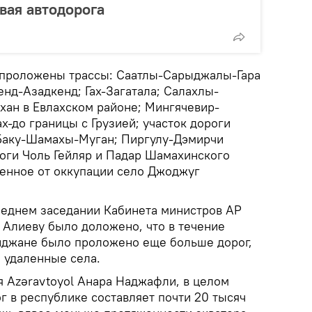
вая автодорога
а проложены трассы: Саатлы-Сарыджалы-Гара
д-Азадкенд; Гах-Загатала; Салахлы-
ан в Евлахском районе; Мингячевир-
ах-до границы с Грузией; участок дороги
 Баку-Шамахы-Муган; Пиргулу-Дэмирчи
оги Чоль Гейляр и Падар Шамахинского
денное от оккупации село Джоджуг
следнем заседании Кабинета министров АР
 Алиеву было доложено, что в течение
йджане было проложено еще больше дорог,
 удаленные села.
я Azəravtoyol Анара Наджафли, в целом
г в республике составляет почти 20 тысяч