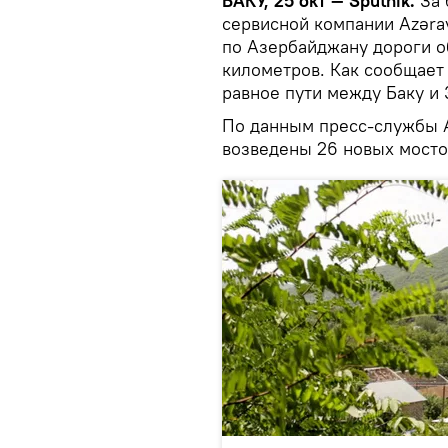
БАКУ, 25 окт — Sputnik.
За 
сервисной компании Azəra
по Азербайджану дороги о
километров. Как сообщае
равное пути между Баку и
По данным пресс-службы A
возведены 26 новых мосто