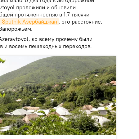
без малого два года в автодорожной
vtoyol проложили и обновили
бщей протяженностью в 1,7 тысячи
т
Sputnik Азербайджан
, это расстояние,
 Запорожьем.
zəravtoyol, ко всему прочему были
в и восемь пешеходных переходов.