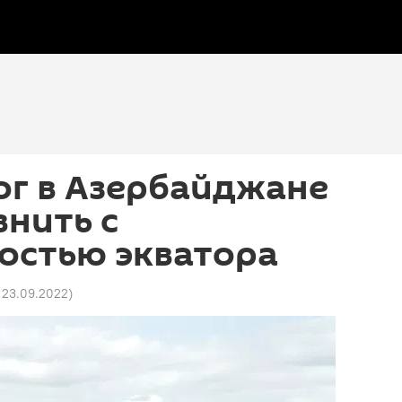
ог в Азербайджане
нить с
остью экватора
 23.09.2022
)