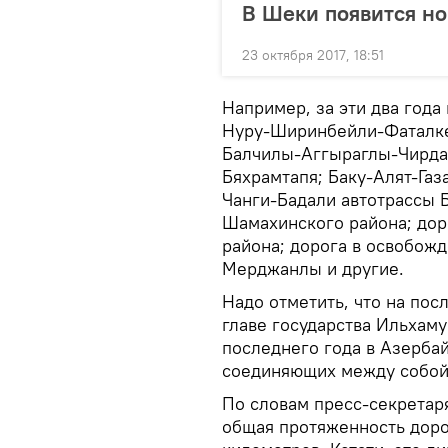
В Шеки появится но
23 октября 2017, 18:51
Например, за эти два год
Нуру-Ширинбейли-Фаталкен
Балчилы-Аггыраглы-Чирдах
Бяхрамтапя; Баку-Алят-Газ
Чанги-Бадали автотрассы
Шамахинского района; дор
района; дорога в освобож
Мерджанлы и другие.
Надо отметить, что на по
главе государства Ильхаму
последнего года в Азерба
соединяющих между собой
По словам пресс-секретар
общая протяженность доро