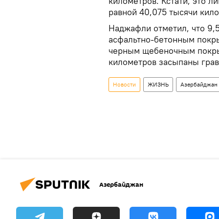
километров. Кстати, это л
равной 40,075 тысячи кил
Наджафли отметил, что 9,
асфальтно-бетонным покры
черным щебеночным покры
километров засыпаны грав
Новости
ЖИЗНЬ
Азербайджан
Азербайджан