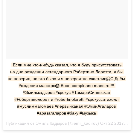
Если мне кто-нибудь сказал, что я буду присутствовать 
на дне рождении легендарного Робертино Лоретти, я бы 
не поверил, но это было и я невероятно счастлив🤗С Днём 
Рождения маэстро🎂 Buon compleano maestro!!!! 
#Эмилькадыров #крокус #ТамараСинявская 
#Робертинолоретти #robertinoloretti #крокусситихолл 
#муслиммагомаев #первыйканал #ЭминАгаларов 
#аразагаларов #баку #музыка
Публикация от Эмиль Кадыров (@emil_kadirov) Окт 22 2017 в 3:17 PDT