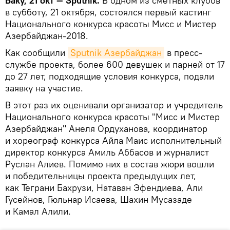
Баку, 21 окт — Sputnik.
В одном из сметных клубов
в субботу, 21 октября, состоялся первый кастинг
Национального конкурса красоты Мисс и Мистер
Азербайджан-2018.
Как сообщили
Sputnik Азербайджан
в пресс-
службе проекта, более 600 девушек и парней от 17
до 27 лет, подходящие условия конкурса, подали
заявку на участие.
В этот раз их оценивали организатор и учредитель
Национального конкурса красоты "Мисс и Мистер
Азербайджан" Анеля Ордуханова, координатор
и хореограф конкурса Айла Маис исполнительный
директор конкурса Амиль Аббасов и журналист
Руслан Алиев. Помимо них в состав жюри вошли
и победительницы проекта предыдущих лет,
как Теграни Бахрузи, Натаван Эфендиева, Али
Гусейнов, Гюльнар Исаева, Шахин Мусазаде
и Камал Алили.