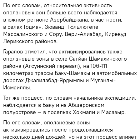
По его словам, относительная активность
оползневых зон больше всего наблюдается
в южном регионе Азербайджана, в частности,
в селах Годман, Зюванд, Гюльлютепе
Массалинского и Сору, Вери-Алиабад, Киревуд
Лерикского районов.
Гаралов отметил, что активизировались также
оползневые зоны в селе Сагйан Шамахинского
района (Агсуинский перевал), на 106-111
километрах трассы Баку-Шамахы и автомобильных
дорогах Джалилабад-Ярдымлы и Муганлы-
Исмаиллы.
Тот же процесс, по словам начальника экспедиции,
наблюдается в Баку и на Абшеронском
полуострове — в поселках Хокмали и Масазыр.
По его словам, оползневые зоны
активизировались после продолжавшихся
несколько дней дождей, но на этот процесс влияет