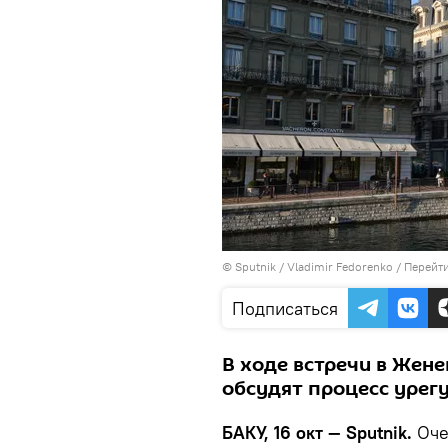
© Sputnik / Vladimir Fedorenko
/
Перейти
Подписаться
В ходе встречи в Жен
обсудят процесс урег
БАКУ, 16 окт — Sputnik.
Оче