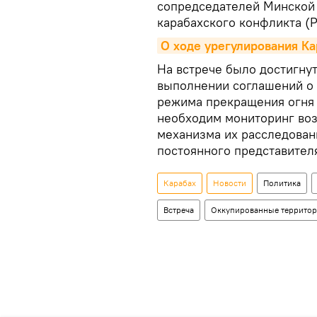
сопредседателей Минской
карабахского конфликта (
О ходе урегулирования Ка
На встрече было достигну
выполнении соглашений о 
режима прекращения огня (
необходим мониторинг во
механизма их расследован
постоянного представител
Карабах
Новости
Политика
Встреча
Оккупированные террито