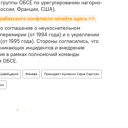
 группы ОБСЕ по урегулированию нагорно-
России, Франции, США).
рабахского конфликта читайте здесь >>
то соглашение о неукоснительном
перемирии (от 1994 года) и о укреплении
от 1995 года). Стороны согласились, что
зникающих инцидентов и внедрение
ия в рамках полномочий команды
я ОБСЕ.
Швейцария
Женева
Президент Армении Серж Саргсян
рии