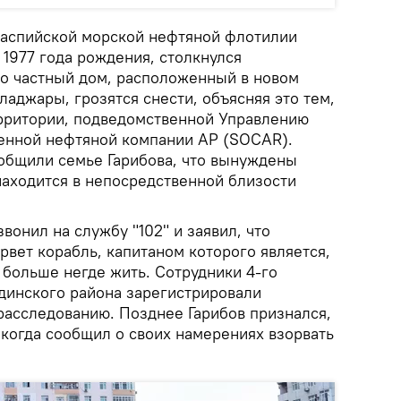
 Каспийской морской нефтяной флотилии
1977 года рождения, столкнулся
о частный дом, расположенный в новом
аджары, грозятся снести, объясняя это тем,
ерритории, подведомственной Управлению
енной нефтяной компании АР (SOCAR).
общили семье Гарибова, что вынуждены
находится в непосредственной близости
вонил на службу "102" и заявил, что
орвет корабль, капитаном которого является,
 больше негде жить. Сотрудники 4-го
динского района зарегистрировали
расследованию. Позднее Гарибов признался,
 когда сообщил о своих намерениях взорвать