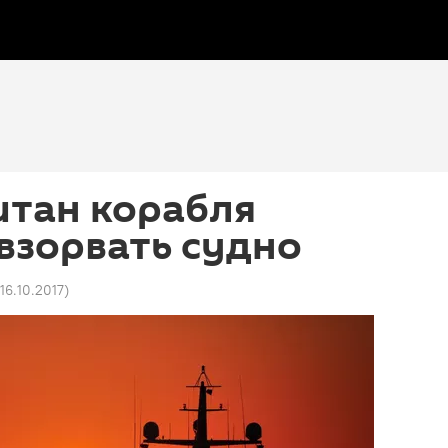
итан корабля
взорвать судно
 16.10.2017
)