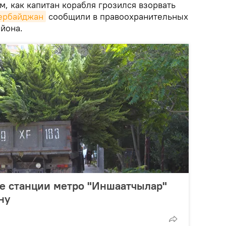
м, как капитан корабля грозился взорвать
зербайджан
сообщили в правоохранительных
йона.
ле станции метро "Иншаатчылар"
ну