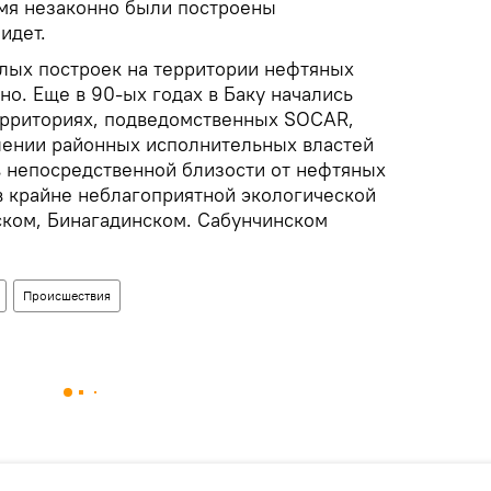
емя незаконно были построены
идет.
лых построек на территории нефтяных
о. Еще в 90-ых годах в Баку начались
ерриториях, подведомственных SOCAR,
лении районных исполнительных властей
в непосредственной близости от нефтяных
в крайне неблагоприятной экологической
гском, Бинагадинском. Сабунчинском
Происшествия