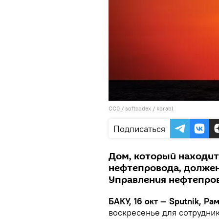
CC0
/
softcodex
/
korabl
Подписаться
Дом, который находит
нефтепровода, должен
Управления нефтепров
БАКУ, 16 окт — Sputnik, Р
воскресенье для сотрудни