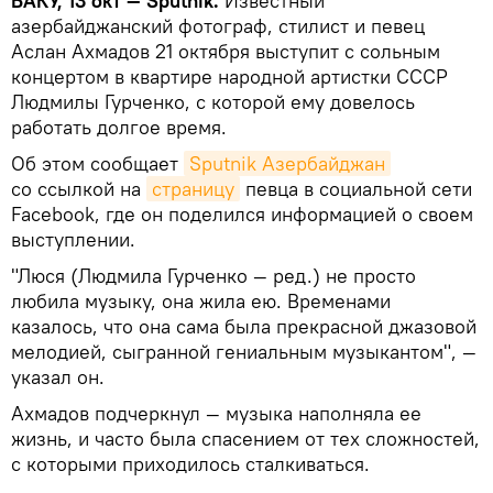
БАКУ, 13 окт — Sputnik.
Известный
азербайджанский фотограф, стилист и певец
Аслан Ахмадов 21 октября выступит с сольным
концертом в квартире народной артистки СССР
Людмилы Гурченко, с которой ему довелось
работать долгое время.
Об этом сообщает
Sputnik Азербайджан
со ссылкой на
страницу
певца в социальной сети
Facebook, где он поделился информацией о своем
выступлении.
"Люся (Людмила Гурченко — ред.) не просто
любила музыку, она жила ею. Временами
казалось, что она сама была прекрасной джазовой
мелодией, сыгранной гениальным музыкантом", —
указал он.
Ахмадов подчеркнул — музыка наполняла ее
жизнь, и часто была спасением от тех сложностей,
с которыми приходилось сталкиваться.