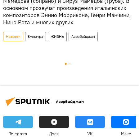
Мамедова (сопрано) и Сируз Мамедов (труба). В
основном прозвучат произведения итальянских
композиторов Эннио Морриконе, Генри Манчини,
Нино Рота и многих других.
Новости
Культура
ЖИЗНЬ
Азербайджан
Азербайджан
Telegram
Дзен
VK
Макс