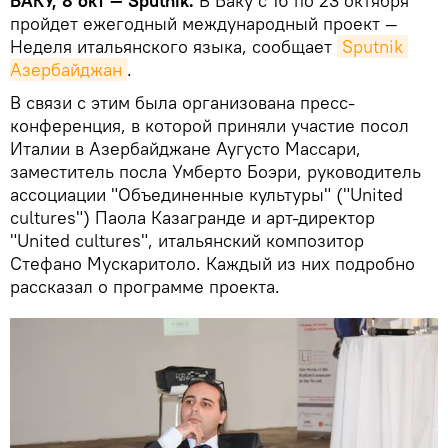
БАКУ, 8 окт — Sputnik.
В Баку с 16 по 23 октября
пройдет ежегодный международный проект —
Неделя итальянского языка, сообщает
Sputnik 
Азербайджан
.
В связи с этим была организована пресс-
конференция, в которой приняли участие посол
Италии в Азербайджане Аугусто Массари,
заместитель посла Умберто Боэри, руководитель
ассоциации "Объединенные культуры" ("United
cultures") Паола Казагранде и арт-директор
"United cultures", итальянский композитор
Стефано Мускаритоло. Каждый из них подробно
рассказал о программе проекта.