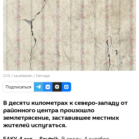
CC0
/
kayelleallen
/
Damage
Подписаться
В десяти километрах к северо-западу от
районного центра произошло
землетрясение, заставившее местных
жителей испугаться.
БАКУ, 4 окт — Sputnik.
В среду, 4 октября,