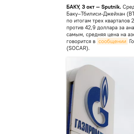
БАКУ, 3 окт — Sputnik.
Сред
Баку–Тбилиси-Джейхан (В
по итогам трех кварталов 
против 42,9 доллара за ан
самым, средняя цена на а
говорится в
сообщении
Го
(SOCAR).