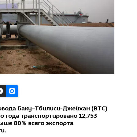
овода Баку–Тбилиси-Джейхан (ВТС)
го года транспортировано 12,753
выше 80% всего экспорта
и.