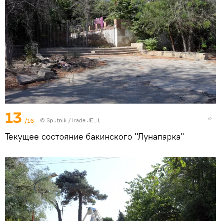
13
/16
© Sputnik / Irade JELIL
Текущее состояние бакинского "Лунапарка"