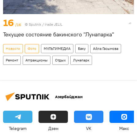
16
/16
© Sputnik / Irade JELIL
Текущее состояние бакинского "Лунапарка"
Новости
Фото
МУЛЬТИМЕДИА
Баку
Айла Гасымова
Ремонт
Аттракционы
Отдых
Лунапарк
Азербайджан
Telegram
Дзен
VK
Макс