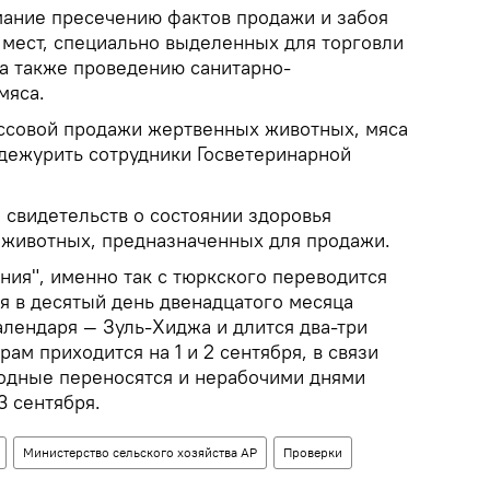
мание пресечению фактов продажи и забоя
мест, специально выделенных для торговли
а также проведению санитарно-
мяса.
массовой продажи жертвенных животных, мяса
 дежурить сотрудники Госветеринарной
 свидетельств о состоянии здоровья
 животных, предназначенных для продажи.
ия", именно так с тюркского переводится
я в десятый день двенадцатого месяца
алендаря — Зуль-Хиджа и длится два-три
йрам приходится на 1 и 2 сентября, в связи
одные переносятся и нерабочими днями
-3 сентября.
Министерство сельского хозяйства АР
Проверки