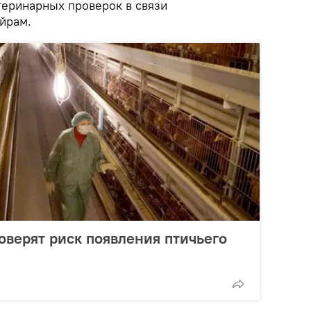
теринарных проверок в связи
йрам.
верят риск появления птичьего