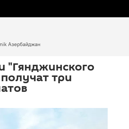
tnik Азербайджан
и "Гянджинского
 получат три
натов