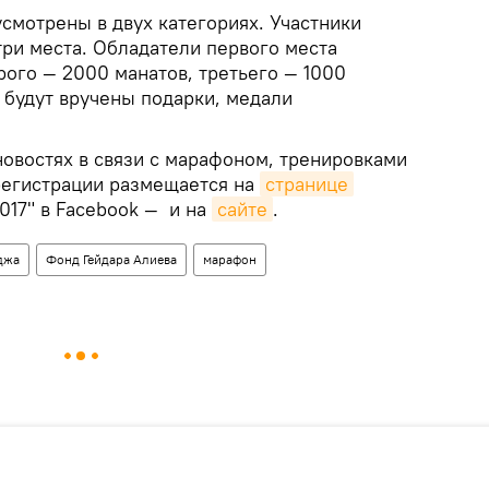
смотрены в двух категориях. Участники
три места. Обладатели первого места
рого — 2000 манатов, третьего — 1000
 будут вручены подарки, медали
овостях в связи с марафоном, тренировками
 регистрации размещается на
странице
017" в Facebook — и на
сайте
.
джа
Фонд Гейдара Алиева
марафон