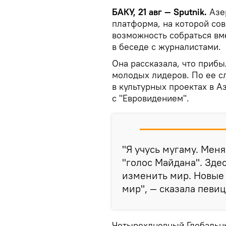
БАКУ, 21 авг — Sputnik.
Азе
платформа, на которой со
возможность собраться вме
в беседе с журналистами.
Она рассказала, что прибы
молодых лидеров. По ее сл
в культурных проектах в А
с "Евровидением".
"Я учусь мугаму. Мен
"голос Майдана". Зде
изменить мир. Новые
мир", — сказала певиц
Четырехдневный Глобальн