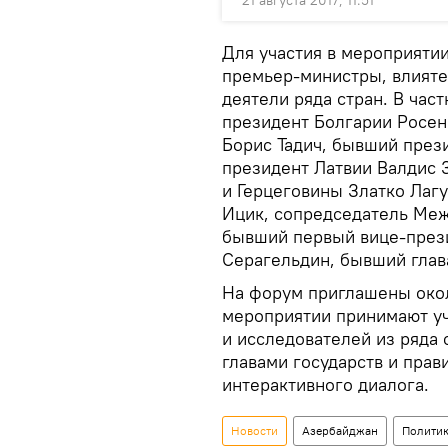
21 августа 2017, 11:51
Для участия в мероприяти
премьер-министры, влият
деятели ряда стран. В час
президент Болгарии Росе
Борис Тадич, бывший през
президент Латвии Валдис 
и Герцеговины Златко Лаг
Ицик, сопредседатель Меж
бывший первый вице-през
Серагельдин, бывший глав
На форум приглашены окол
мероприятии принимают у
и исследователей из ряда 
главами государств и пра
интерактивного диалога.
Новости
Азербайджан
Полити