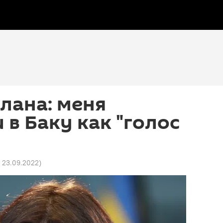
лана: меня
 в Баку как "голос
2 23.09.2022
)