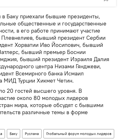
и в Баку приехали бывшие президенты,
ельные общественные и государственные
тности, в его работе принимают участие
н Плевнелиев, бывший президент Сербии
идент Хорватии Иво Йосипович, бывший
Затлерс, бывший премьер Боснии
умджия, бывший президент Израиля Далия
дународного центра Низами Гянджеви,
идент Всемирного банка Исмаил
а МИД Турции Хикмет Четин.
о 20 гостей высшего уровня. В
частие около 80 молодых лидеров
стран мира, которые обсудят с бывшими
вительств различные темы в форме
ка
Баку
Руслана
Глобальный форум молодых лидеров