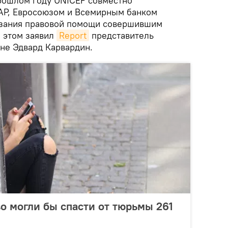
рошлом году UNICEF совместно
АР, Евросоюзом и Всемирным банком
азания правовой помощи совершившим
 этом заявил
Report
представитель
не Эдвард Карвардин.
о могли бы спасти от тюрьмы 261