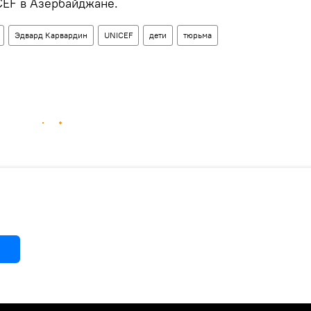
CEF в Азербайджане.
Эдвард Карвардин
UNICEF
дети
тюрьма