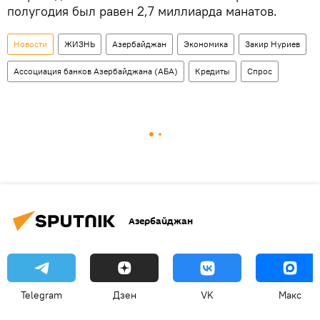
полугодия был равен 2,7 миллиарда манатов.
Новости
ЖИЗНЬ
Азербайджан
Экономика
Закир Нуриев
Ассоциация банков Азербайджана (АБА)
Кредиты
Спрос
Азербайджан
Telegram
Дзен
VK
Макс