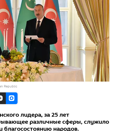
jan Republic
ского лидера, за 25 лет
атывающее различные сферы, служило
 и благосостоянию народов.