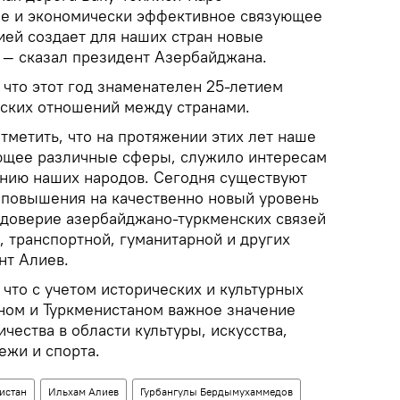
ое и экономически эффективное связующее
ией создает для наших стран новые
 — сказал президент Азербайджана.
, что этот год знаменателен 25-летием
ских отношений между странами.
тметить, что на протяжении этих лет наше
ющее различные сферы, служило интересам
янию наших народов. Сегодня существуют
повышения на качественно новый уровень
доверие азербайджано-туркменских связей
, транспортной, гуманитарной и других
нт Алиев.
, что с учетом исторических и культурных
ном и Туркменистаном важное значение
чества в области культуры, искусства,
ежи и спорта.
истан
Ильхам Алиев
Гурбангулы Бердымухаммедов