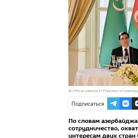
© Official website of President of Azerbai
Подписаться
По словам азербайджан
сотрудничество, охв
интересам двух стран