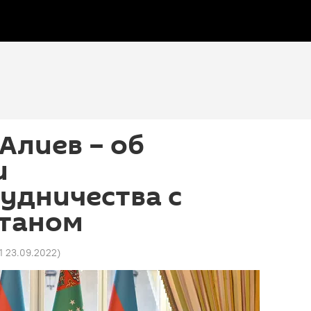
Алиев – об
и
удничества с
таном
31 23.09.2022
)