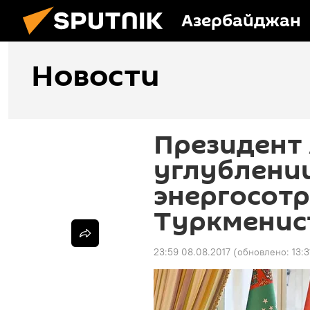
Азербайджан
Новости
Президент 
углублени
энергосотр
Туркменис
23:59 08.08.2017
(обновлено:
13: