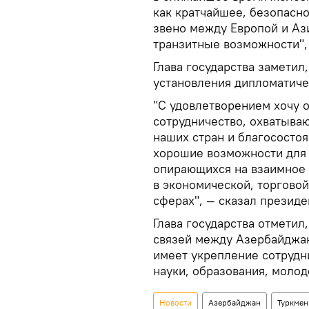
как кратчайшее, безопасн
звено между Европой и Аз
транзитные возможности",
Глава государства заметил
установления дипломатиче
"С удовлетворением хочу о
сотрудничество, охватыва
наших стран и благососто
хорошие возможности для 
опирающихся на взаимное 
в экономической, торговой
сферах", — сказал президе
Глава государства отметил
связей между Азербайджа
имеет укрепление сотрудни
науки, образования, молод
Новости
Азербайджан
Туркмен