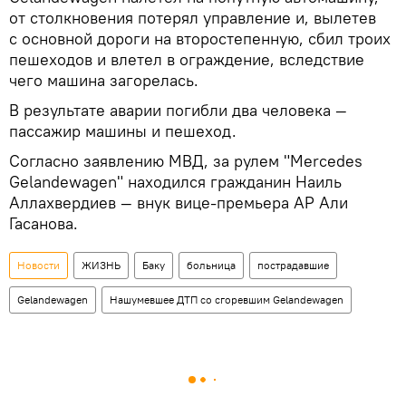
от столкновения потерял управление и, вылетев
с основной дороги на второстепенную, сбил троих
пешеходов и влетел в ограждение, вследствие
чего машина загорелась.
В результате аварии погибли два человека —
пассажир машины и пешеход.
Согласно заявлению МВД, за рулем "Mercedes
Gelandewagen" находился гражданин Наиль
Аллахвердиев — внук вице-премьера АР Али
Гасанова.
Новости
ЖИЗНЬ
Баку
больница
пострадавшие
Gelandewagen
Нашумевшее ДТП со сгоревшим Gelandewagen