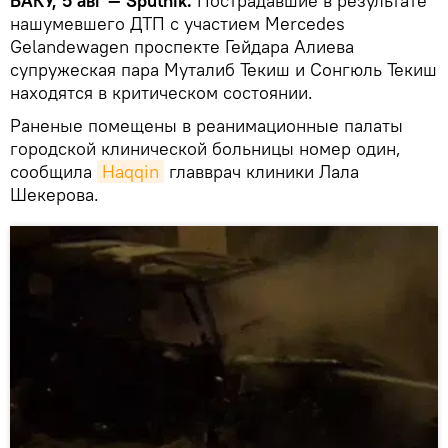
БАКУ, 5 авг — Sputnik.
Пострадавшие в результате
нашумевшего ДТП с участием Mercedes
Gelandewagen проспекте Гейдара Алиева
супружеская пара Муталиб Текиш и Сонгюль Текиш
находятся в критическом состоянии.
Раненые помещены в реанимационные палаты
городской клинической больницы номер один,
сообщила
Haqqin
главврач клиники Лала
Шекерова.