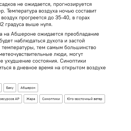
садков не ожидается, прогнозируется
р. Температура воздуха ночью составит
 воздух прогреется до 35-40, в горах
32 градуса выше нуля.
ста на Абшероне ожидается преобладание
будет наблюдаться духота и застой
й температуры, тем самым большинство
 метеочувствительные люди, могут
ое ухудшение состояния. Синоптики
иться в дневное время на открытом воздухе
Баку
Абшерон
ресурсов АР
Жара
Синоптики
Юго-восточный ветер