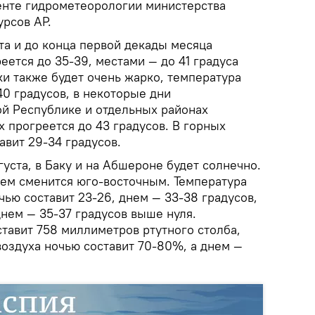
енте гидрометеорологии министерства
урсов АР.
ста и до конца первой декады месяца
еется до 35-39, местами — до 41 градуса
и также будет очень жарко, температура
40 градусов, в некоторые дни
й Республике и отдельных районах
 прогреется до 43 градусов. В горных
авит 29-34 градусов.
густа, в Баку и на Абшероне будет солнечно.
ем сменится юго-восточным. Температура
чью составит 23-26, днем — 33-38 градусов,
 днем — 35-37 градусов выше нуля.
тавит 758 миллиметров ртутного столба,
воздуха ночью составит 70-80%, а днем —