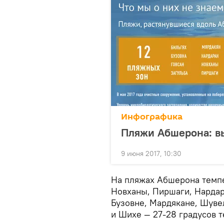
Инфографика
Пляжи Абшерона: в
9 июня 2017, 10:30
На пляжах Абшерона темпе
Новханы, Пиршаги, Нардара
Бузовне, Мардякане, Шувел
и Шихе — 27-28 градусов т