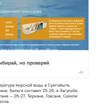
ыбирай, но проверяй
ратура морской воды в Сумгайыте,
не, Бильгя составит 25-26, в Загульбе,
ане — 26-27, Тюркане, Говсане, Сахиле
епла.