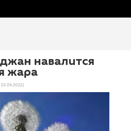
йджан навалится
я жара
1 23.09.2022
)