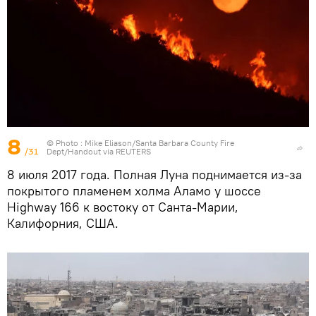
8
© Photo : Mike Eliason/Santa Barbara County Fire
/31
Dept/Handout via REUTERS
8 июля 2017 года. Полная Луна поднимается из-за
покрытого пламенем холма Аламо у шоссе
Highway 166 к востоку от Санта-Марии,
Калифорния, США.