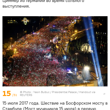
Циммер из Германии во время сольного
выступления.
15
© Photo : Yasin Bulbul / Presidential Palace / Handout via
/31
REUTERS
15 июля 2017 года. Шествие на Босфорском мосту в
Стамбуле (Мост мучеников 15 июля) в первую