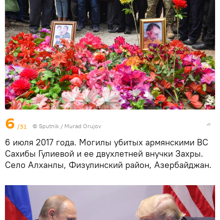
6
/31
©
Sputnik / Murad Orujov
6 июля 2017 года. Могилы убитых армянскими ВС
Сахибы Гулиевой и ее двухлетней внучки Захры.
Село Алханлы, Физулинский район, Азербайджан.