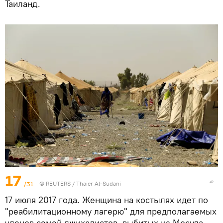
Таиланд.
17
/31
©
REUTERS
/ Thaier Al-Sudani
17 июля 2017 года. Женщина на костылях идет по
"реабилитационному лагерю" для предполагаемых
членов семей джихадистов, выбитых из Мосула.