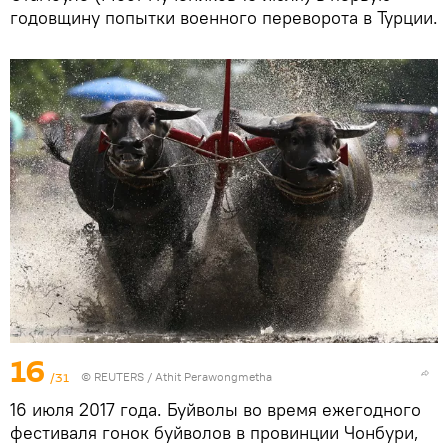
годовщину попытки военного переворота в Турции.
16
/31
©
REUTERS
/ Athit Perawongmetha
16 июля 2017 года. Буйволы во время ежегодного
фестиваля гонок буйволов в провинции Чонбури,