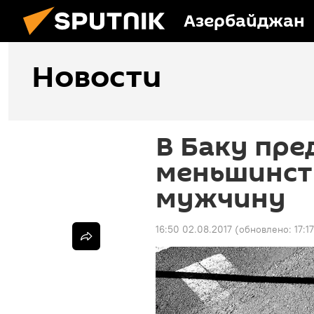
Азербайджан
Новости
В Баку пре
меньшинст
мужчину
16:50 02.08.2017
(обновлено:
17:1