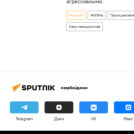
агрессивными.
Новости
ЖИЗНЬ
Происшестви
Секс-меньшинства
Азербайджан
Telegram
Дзен
VK
Макс