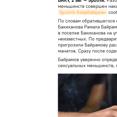
БАКУ, 2 авг — Sputnik.
Разб
меньшинств совершен нака
Sputnik Азербайджан
сооб
По словам обратившегося 
Бакиханова Рамала Байрамо
в поселке Бакиханова на у
неизвестных. По предвар
пригрозили Байрамову рас
манатов. Сразу после сод
Байрамов уверенно опреде
сексуальных меньшинств, 