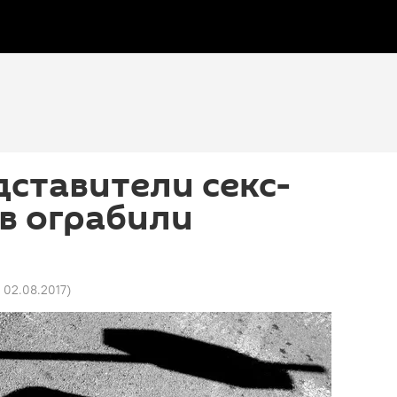
дставители секс-
в ограбили
7 02.08.2017
)