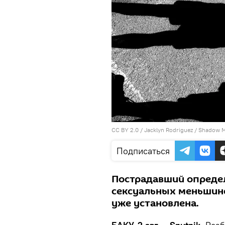
CC BY 2.0
/
Jacklyn Rodriguez
/
Shadow 
Подписаться
Пострадавший опреде
сексуальных меньшинс
уже установлена.