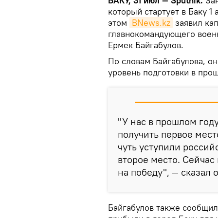
БАКУ, 31 июл — Sputnik.
Зан
который стартует в Баку 1
этом
BNews.kz
заявил кап
главнокомандующего военн
Ермек Байгабулов.
По словам Байгабулова, он
уровень подготовки в про
"У нас в прошлом год
получить первое место
чуть уступили россий
второе место. Сейчас
на победу", — сказал о
Байгабулов также сообщил