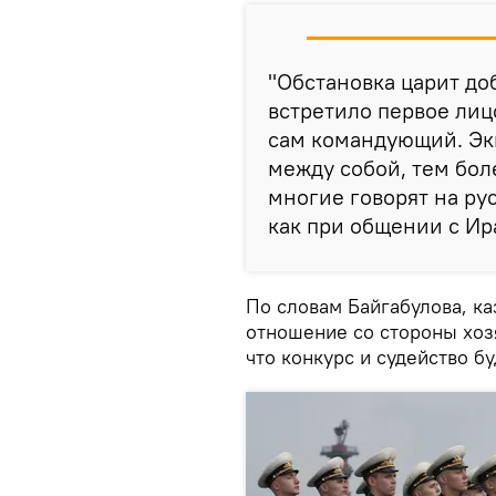
"Обстановка царит до
встретило первое лиц
сам командующий. Эк
между собой, тем бол
многие говорят на ру
как при общении с Ира
По словам Байгабулова, ка
отношение со стороны хозя
что конкурс и судейство б