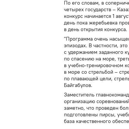
По его словам, в сопернич
четырех государств – Каза
конкурс начинается 1 авгус
день пока жеребьевка пров
в день открытия конкурса.
"Программа очень насыщен
эпизодах. В частности, это
с удержанием заданного ку
по спасению на море, трет
в учебно-тренировочном ко
в море со стрельбой – стр
по плавающей цели, стрель
Байгабулов.
Заместитель главнокоман
организацию соревнований
заметно, что проведен бо
подготовлены пирсы, учеб
база качественного обеспе