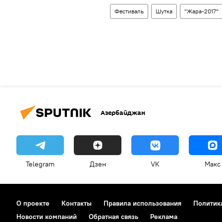
Фестиваль
Шутка
"Жара-2017"
Азербайджан
Telegram
Дзен
VK
Макс
О проекте
Контакты
Правила использования
Политик
Новости компаний
Обратная связь
Реклама