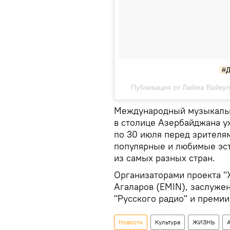
#
Публикация от Лайма Вайкуле
Международный музыкальн
в столице Азербайджана уж
по 30 июля перед зрителя
популярные и любимые эст
из самых разных стран.
Организаторами проекта "
Агаларов (EMIN), заслуже
"Русского радио" и преми
Новости
Культура
ЖИЗНЬ