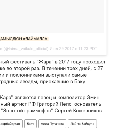
ДАМЫСДЮН #ЛАЙМАЛЛА
 (@laima_vaikule_official) Июл 29 2017 в 11:23 PDT
ый фестиваль "Жара" в 2017 году проходил
е во второй раз. В течении трех дней, с 27
ми и поклонниками выступали самые
радные звезды, приехавшие в Баку
Жара" являются певец и композитор Эмин
нный артист РФ Григорий Лепс, основатель
и "Золотой граммофон" Сергей Кожевников.
Азербайджан
Баку
Алла Пугачева
Лайма Вайкуле