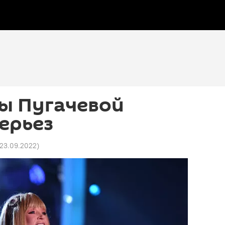
ы Пугачевой
ерьез
 23.09.2022
)