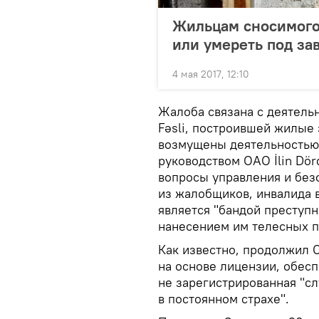
Жильцам сносимого
или умереть под за
4 мая 2017, 12:10
Жалоба связана с деятель
Fəsli, построившей жилые
возмущены деятельностью 
руководством ОАО İlin Dörd
вопросы управления и без
из жалобщиков, инвалида 
является "бандой преступ
нанесением им телесных п
Как известно, продолжил 
на основе лицензии, обесп
не зарегистрированная "с
в постоянном страхе".