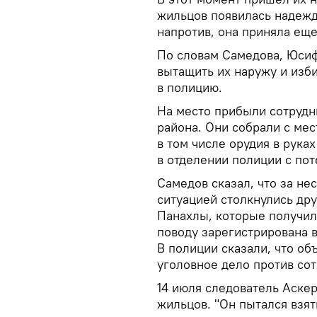
жильцов появилась надежда
напротив, она приняла еще
По словам Самедова, Юсиф
вытащить их наружу и изб
в полицию.
На место прибыли сотруд
района. Они собрали с мес
в том числе орудия в рука
в отделении полиции с пот
Самедов сказал, что за не
ситуацией столкнулись дру
Панахлы, которые получил
поводу зарегистрирована 
В полиции сказали, что об
уголовное дело против со
14 июля следователь Аске
жильцов. "Он пытался взять