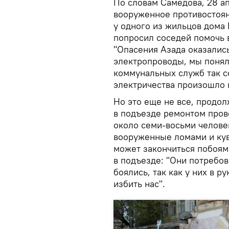
По словам Самедова, 28 а
вооруженное противостоян
у одного из жильцов дома 
попросил соседей помочь 
"Опасения Азада оказалис
электропроводы, мы поняли
коммунальных служб так с
электричества произошло 
Но это еще не все, продо
в подъезде ремонтом пров
около семи-восьми челове
вооруженные ломами и кува
может закончиться побоям
в подъезде: "Они потребов
боялись, так как у них в 
избить нас".