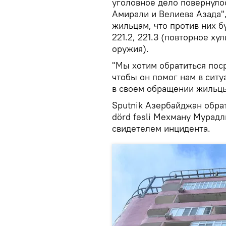
уголовное дело повернуло
Амирали и Велиева Азада",
жильцам, что против них б
221.2, 221.3 (повторное х
оружия).
"Мы хотим обратиться поср
чтобы он помог нам в ситу
в своем обращении жильцы
Sputnik Азербайджан обрат
dörd fəsli Мехману Мурадл
свидетелем инцидента.