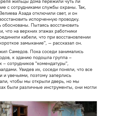
преля жильцы дома пережили чуть ли
ие с сотрудниками службы охраны. Так,
Велиева Азада отключили свет, и он
восстановить испорченную проводку.
ь обоснованы. Пытаясь восстановить
, что на верхних этажах работники
оединили кабели, что при восстановлении
короткое замыкание", — рассказал он.
лжил Самедов. Пока соседи занимались
одов, к зданию подошла группа –
к – сотрудников "комендатуры",
лдами. Увидев их, соседи поняли, что все
и и увечьями, поэтому заперлись
али, чтобы мы открыли дверь, но мы
руках были различные инструменты, они могли