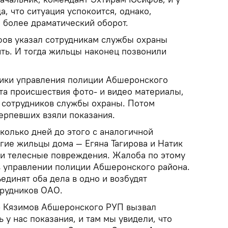
, что ситуация успокоится, однако,
 более драматический оборот.
ов указал сотрудникам службы охраны
ить. И тогда жильцы наконец позвонили
ники управления полиции Абшеронского
та происшествия фото- и видео материалы,
х сотрудников службы охраны. Потом
ерпевших взяли показания.
сколько дней до этого с аналогичной
гие жильцы дома — Егяна Тагирова и Натик
и телесные повреждения. Жалоба по этому
в управлении полиции Абшеронского района.
ъединят оба дела в одно и возбудят
трудников ОАО.
р Кязимов Абшеронского РУП вызвал
 у нас показания, и там мы увидели, что