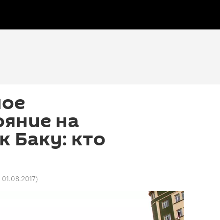
ное
ояние на
к Баку: кто
 01.08.2017
)