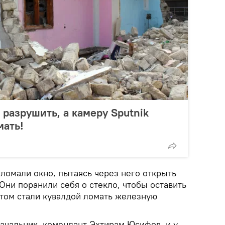
 разрушить, а камеру Sputnik
мать!
ломали окно, пытаясь через него открыть
"Они поранили себя о стекло, чтобы оставить
отом стали кувалдой ломать железную
начальник, комендант Эхтирам Юсифов, и у