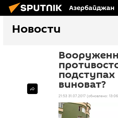
Азербайджан
Новости
Вооружен
противост
подступах 
виноват?
21:53 31.07.2017
(обновлено:
13:06