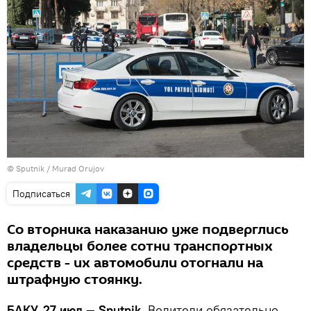
©
Sputnik / Murad Orujov
Подписаться
Со вторника наказанию уже подверглись
владельцы более сотни транспортных
средств - их автомобили отогнали на
штрафную стоянку.
БАКУ, 27 июл — Sputnik.
Водители обязательно