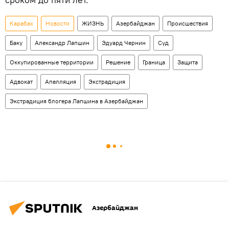
Карабах
Новости
ЖИЗНЬ
Азербайджан
Происшествия
Баку
Александр Лапшин
Эдуард Чернин
Суд
Оккупированные территории
Решение
Граница
Защита
Адвокат
Апелляция
Экстрадиция
Экстрадиция блогера Лапшина в Азербайджан
Азербайджан