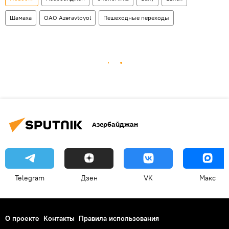
Шамаха
ОАО Azəravtoyol
Пешеходные переходы
Азербайджан
Telegram
Дзен
VK
Макс
О проекте
Контакты
Правила использования