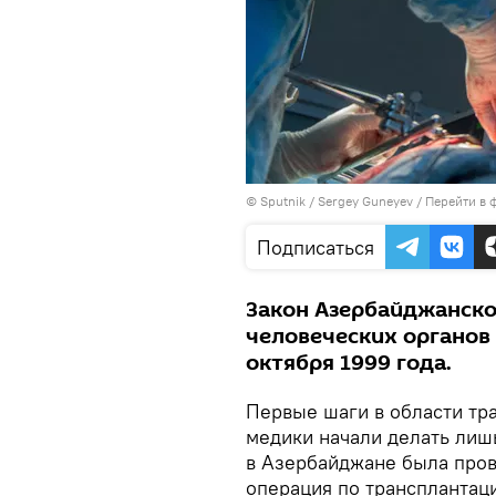
© Sputnik / Sergey Guneyev
/
Перейти в 
Подписаться
Закон Азербайджанско
человеческих органов 
октября 1999 года.
Первые шаги в области тр
медики начали делать лишь
в Азербайджане была пров
операция по трансплантаци