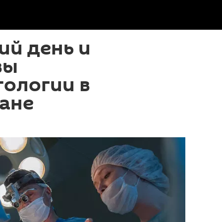
ий день и
вы
тологии в
ане