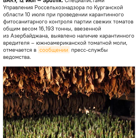
БАКУ, 12 июл — Sputnik.
Специалистами
Управления Россельхознадзора по Курганской
области 10 июля при проведении карантинного
фитосанитарного контроля партии свежих томатов
общим весом 16,193 тонны, ввезенной
из Азербайджана, выявлено наличие карантинного
вредителя – южноамериканской томатной моли,
отмечается в
сообщении
пресс-службы
ведомства.