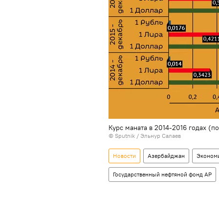
Курс маната в 2014-2016 годах (
© Sputnik / Эльнур Салаев
Новости
Азербайджан
Эконом
Государственный нефтяной фонд АР