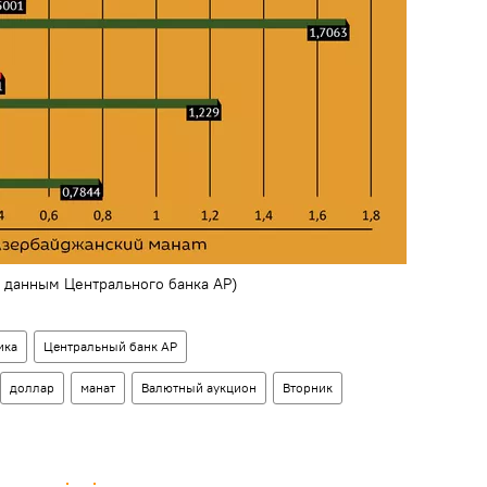
по данным Центрального банка АР)
ика
Центральный банк АР
доллар
манат
Валютный аукцион
Вторник