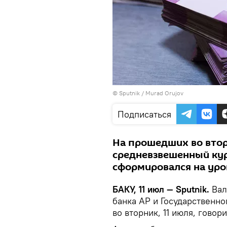
©
Sputnik / Murad Orujov
Подписаться
На прошедших во вто
средневзвешенный ку
сформировался на уров
БАКУ, 11 июл — Sputnik.
Вал
банка АР и Государственн
во вторник, 11 июля, гово