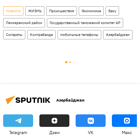
Новости
ЖИЗНЬ
Происшествия
Экономика
Баку
Лянкяранский район
Государственный таможеннй комитет АР
Сигареты
Контрабанда
мобильные телефоны
Азербайджан
Азербайджан
Telegram
Дзен
VK
Макс