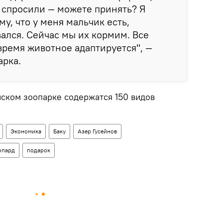
 спросили — можете принять? Я
му, что у меня мальчик есть,
ался. Сейчас мы их кормим. Все
время животное адаптируется", —
арка.
нском зоопарке содержатся 150 видов
Экономика
Баку
Азер Гусейнов
опард
подарок