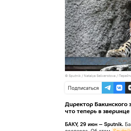
© Sputnik / Natalya Seliverstova
/
Перейт
Подписаться
Директор Бакинского з
что теперь в зверинце
БАКУ, 29 июн — Sputnik.
Ба
леопарда. Об этом
Sputni