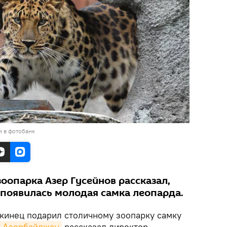
и в фотобанк
оопарка Азер Гусейнов рассказал,
 появилась молодая самка леопарда.
кинец подарил столичному зоопарку самку
k Азербайджан
рассказал директор