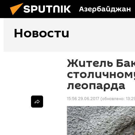
Азербайджан
Новости
Житель Ба
столичному
леопарда
15:56 29.06.2017
(обновлено:
13:2