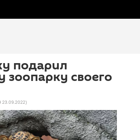
ку подарил
 зоопарку своего
9 23.09.2022
)