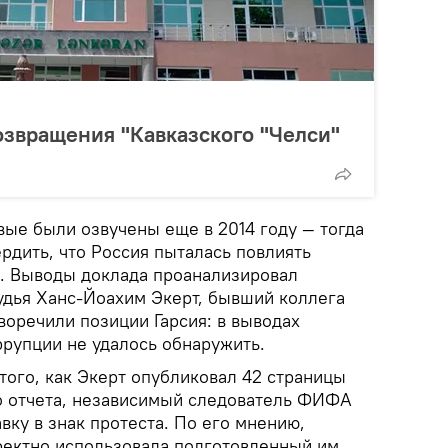
звращения "Кавказского "Челси"
вые были озвучены еще в 2014 году — тогда
рдить, что Россия пыталась повлиять
я. Выводы доклада проанализировал
удья Ханс-Йоахим Экерт, бывший коллега
воречили позиции Гарсия: в выводах
ррупции не удалось обнаружить.
того, как Экерт опубликовал 42 страницы
о отчета, независимый следователь ФИФА
авку в знак протеста. По его мнению,
ектно использовала подготовленный им