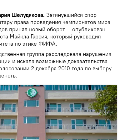
Мария Шелудякова.
Затянувшийся спор
атару права проведения чемпионатов мира
одов принял новый оборот — опубликован
ста Майкла Гарсия, который руководил
итета по этике ФИФА.
едственная группа расследовала нарушения
ации и искала возможные доказательства
олосовании 2 декабря 2010 года по выбору
венств.