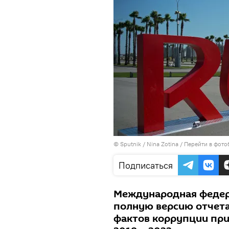
© Sputnik / Nina Zotina
/
Перейти в фото
Подписаться
Международная федер
полную версию отчета
фактов коррупции при