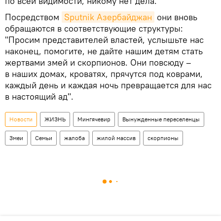
по всей видимости, никому нет дела.
Посредством
Sputnik Азербайджан
они вновь
обращаются в соответствующие структуры:
"Просим представителей властей, услышьте нас
наконец, помогите, не дайте нашим детям стать
жертвами змей и скорпионов. Они повсюду –
в наших домах, кроватях, прячутся под коврами,
каждый день и каждая ночь превращается для нас
в настоящий ад".
Новости
ЖИЗНЬ
Мингячевир
Вынужденные переселенцы
Змеи
Семьи
жалоба
жилой массив
скорпионы