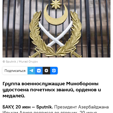
© Sputnik / Murad Orujov
Подписаться
Группа военнослужащие Минобороны
удостоена почетных званий, орденов и
медалей.
БАКУ, 20 июн — Sputnik.
Президент Азербайджана
Ильхам Алиев подписал во вторник, 20 июня,