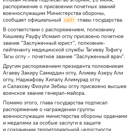
распоряжение о присвоении почетных званий
военнослужащим Министерства обороны,
сообщает официальный
сайт
главы государства.
В соответствии с распоряжением, полковнику
Кишиеву Рауфу Исмаил оглу присвоено почетное
звание "Заслуженный юрист", полковник-
лейтенанту медицинской службы Тагиеву Тофигу
Тагы оглу – почетное звание "Заслуженный врач".
Другим распоряжением президента полковникам
Агаеву Закиру Самиддин оглу, Алиеву Азеру Али
оглу, Наджафову Хилалу Алимурад оглу
и Салахову Физули Зебиш оглу присвоено высшее
воинское звание генерал-майора.
Помимо этого, глава государства подписал
распоряжение о награждении группы
военнослужащих министерства обороны орденами
и медалями за особые заслуги в защите
и сохранении территориальной целостности