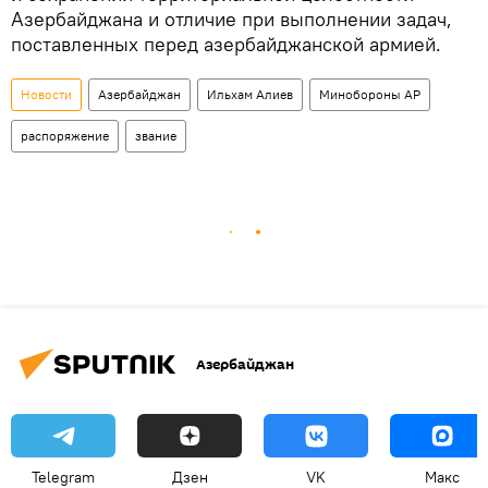
Азербайджана и отличие при выполнении задач,
поставленных перед азербайджанской армией.
Новости
Азербайджан
Ильхам Алиев
Минобороны АР
распоряжение
звание
Азербайджан
Telegram
Дзен
VK
Макс