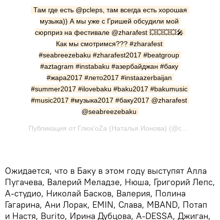
Там где есть @pcleps, там всегда есть хорошая 
музыка)) А мы уже с Гришей обсудили мой 
сюрприз на фестивале @zharafest 💥💥💥💥🎤 
Как мы смотримся??? #zharafest 
#seabreezebaku #zharafest2017 #beatgroup 
#aztagram #instabaku #азербайджан #баку 
#жара2017 #лето2017 #instaazerbaijan 
#summer2017 #ilovebaku #baku2017 #bakumusic 
#music2017 #музыка2017 #баку2017 @zharafest 
@seabreezebaku
Публикация от Глюк'oZa (Наталья Ионова) (@chistyakova_ionova) Июн 3 2017 в 12:29 PDT
Ожидается, что в Баку в этом году выступят Алла
Пугачева, Валерий Меладзе, Нюша, Григорий Лепс,
А-студио, Николай Басков, Валерия, Полина
Гагарина, Ани Лорак, EMIN, Слава, MBAND, Потап
и Настя, Burito, Ирина Дубцова, A-DESSA, Джиган,