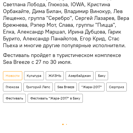
Светлана Лобода, Глюкоза, IOWA, Кристина
Орбакайте, Дима Билан, Владимир Винокур, Лев
Лещенко, группа "Серебро", Сергей Лазарев, Вера
Брежнева, Рэпер Мот, Слава, группы "Пицца",
Елка, Александр Маршал, Ирина Дубцова, Гарик
Бурито, Александр Панайотов, Егор Крид, Стас
Пьеха и многие другие популярные исполнители.
Фестиваль пройдет в туристическом комплексе
Sea Breeze с 27 по 30 июля.
Новости
Культура
ЖИЗНЬ
Азербайджан
Баку
Глюкоза
Григорий Лепс
Sea Breeze
"Жара-2017"
Сюрприз
Фестиваль
Фестиваль "Жара-2017" в Баку