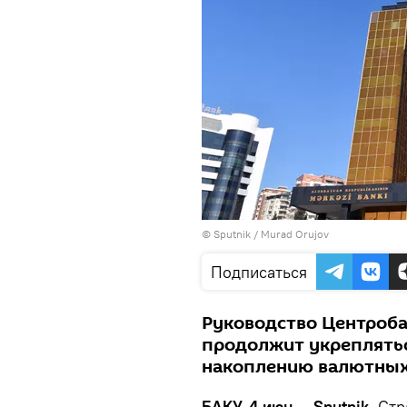
© Sputnik / Murad Orujov
Подписаться
Руководство Центроба
продолжит укреплятьс
накоплению валютных
БАКУ, 4 июн — Sputnik.
Стр