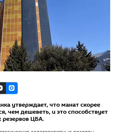
нка утверждает, что манат скорее
я, чем дешеветь, и это способствует
 резервов ЦБА.
атегические золотовалютные резервы