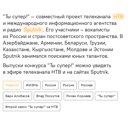
"Ты супер!" — совместный проект телеканала
НТВ
и международного информационного агентства
и радио
Sputnik
. Его участники – вокалисты
из России и стран постсоветского пространства. В
Азербайджане, Армении, Беларуси, Грузии,
Казахстане, Кыргызстане, Молдове и Эстонии
Sputnik занимался поисками юных талантов.
Выпуски конкурса "Ты супер!" можно увидеть
в эфире телеканала НТВ и на сайтах Sputnik.
Новости
ЖИЗНЬ
Россия
Россия
Москва
Бари Алибасов
Влад Лоскутов
Роман Корнеев
"Ты супер!"
Второй сезон "Ты супер!" на НТВ