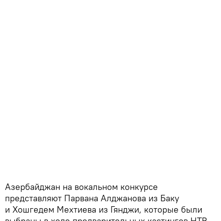
Азербайджан на вокальном конкурсе
представляют Парвана Алджанова из Баку
и Хошгедем Мехтиева из Гянджи, которые были
выбраны в ходе предварительных кастингов НТВ.