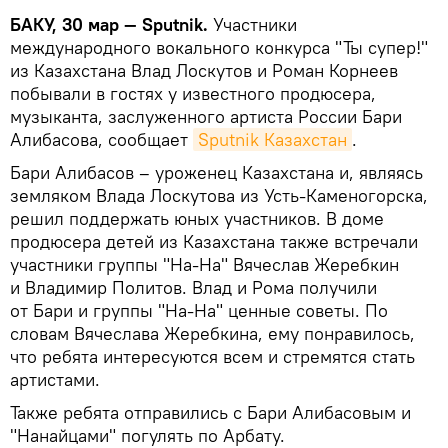
БАКУ, 30 мар — Sputnik.
Участники
международного вокального конкурса "Ты супер!"
из Казахстана Влад Лоскутов и Роман Корнеев
побывали в гостях у известного продюсера,
музыканта, заслуженного артиста России Бари
Алибасова, сообщает
Sputnik Казахстан
.
Бари Алибасов – уроженец Казахстана и, являясь
земляком Влада Лоскутова из Усть-Каменогорска,
решил поддержать юных участников. В доме
продюсера детей из Казахстана также встречали
участники группы "На-На" Вячеслав Жеребкин
и Владимир Политов. Влад и Рома получили
от Бари и группы "На-На" ценные советы. По
словам Вячеслава Жеребкина, ему понравилось,
что ребята интересуются всем и стремятся стать
артистами.
Также ребята отправились с Бари Алибасовым и
"Нанайцами" погулять по Арбату.