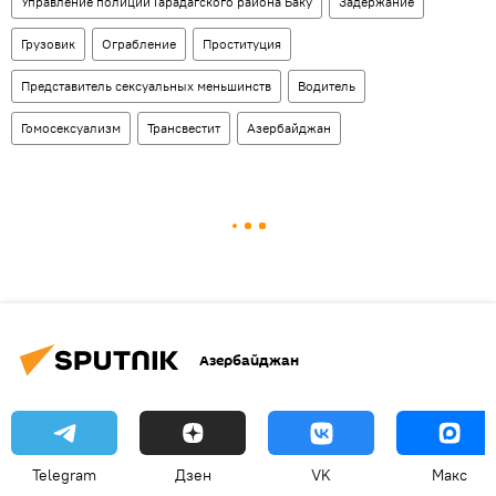
Управление полиции Гарадагского района Баку
Задержание
Грузовик
Ограбление
Проституция
Представитель сексуальных меньшинств
Водитель
Гомосексуализм
Трансвестит
Азербайджан
Азербайджан
Telegram
Дзен
VK
Макс