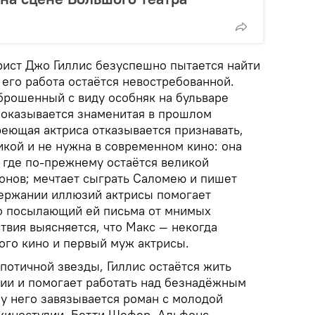
ист Джо Гиллис безуспешно пытается найти
о его работа остаётся невостребованной.
брошенный с виду особняк на бульваре
о оказывается знаменитая в прошлом
реющая актриса отказывается признавать,
икой и не нужна в современном кино: она
 где по-прежнему остаётся великой
онов; мечтает сыграть Саломею и пишет
держании иллюзий актрисы помогает
о посылающий ей письма от мнимых
твия выясняется, что Макс — некогда
го кино и первый муж актрисы.
потичной звезды, Гиллис остаётся жить
нии и помогает работать над безнадёжным
 у него завязывается роман с молодой
киностудии, Бетти Шефер. Альфонс