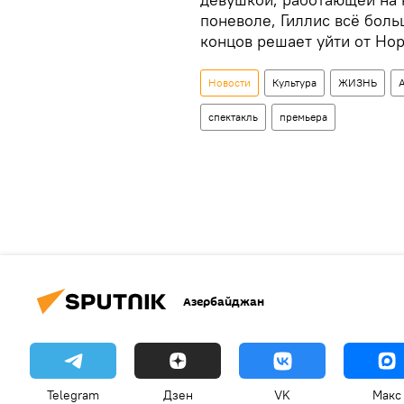
поневоле, Гиллис всё боль
концов решает уйти от Нор
Новости
Культура
ЖИЗНЬ
спектакль
премьера
Азербайджан
Telegram
Дзен
VK
Макс