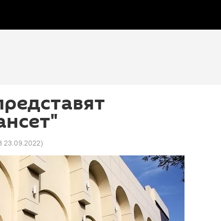
представят
ансет"
3 23.09.2022
)