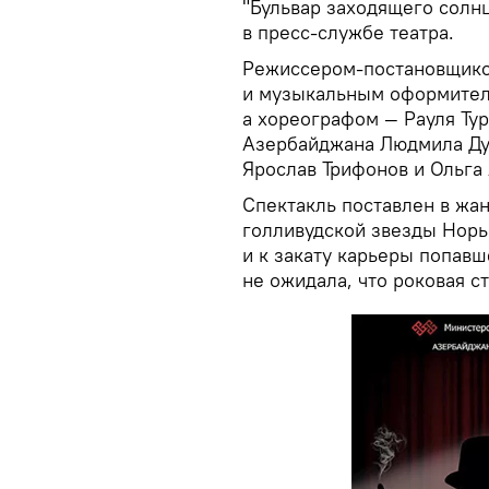
"Бульвар заходящего солн
в пресс-службе театра.
Режиссером-постановщико
и музыкальным оформителе
а хореографом — Рауля Ту
Азербайджана Людмила Дух
Ярослав Трифонов и Ольга
Спектакль поставлен в жан
голливудской звезды Норы
и к закату карьеры попавш
не ожидала, что роковая с