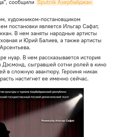
ца", сообщили
Sputnik Азербайджан
м, художником-постановщиком
м постановки является Ильгар Сафат,
рккан. В нем заняты народные артисты
овная и Юрий Балиев, а также артисты
 Арсентьева.
ре нуар. В нем рассказывается история
 Дэсмонд, сыгравшей сотни ролей в кино
ей в сложную авантюру. Героиня никак
трасть настигнет ее именно сейчас.