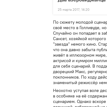
25 марта 2017, 14:20
По сюжету молодой сценар
своё место в Голливуде, н
Случайно он попадает в за
Сансет, хозяйкой которог
"звезда" немого кино. Ста
что она давно забыта публ
живёт в иллюзорном мире,
актрисой и кумиром милли
для себя сценарий. В под
дворецкий Макс, регулярн
поклонников. По ходу дейс
знаменитый режиссёр немо
Неохотно уступая воле дес
в особняке на её содержа
сценарием. Однако вскоре
девушкой, работающей на 