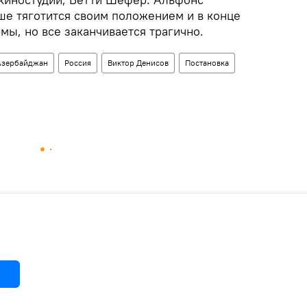
ше тяготится своим положением и в конце
мы, но все заканчивается трагично.
Азербайджан
Россия
Виктор Денисов
Постановка