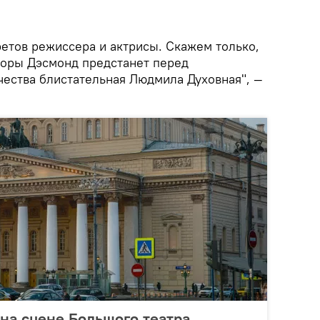
ретов режиссера и актрисы. Скажем только,
Норы Дэсмонд предстанет перед
чества блистательная Людмила Духовная", —
на сцене Большого театра