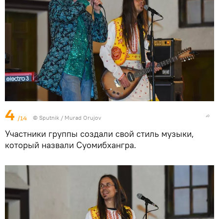
4
/14
©
Sputnik / Murad Orujov
Участники группы создали свой стиль музыки,
который назвали Суомибхангра.