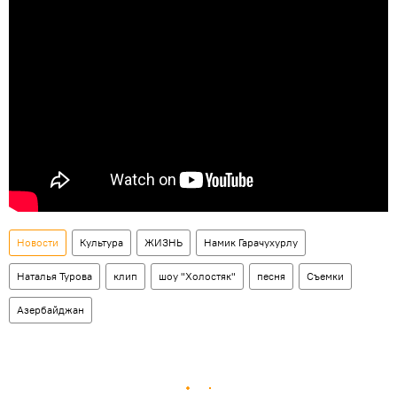
Новости
Культура
ЖИЗНЬ
Намик Гарачухурлу
Наталья Турова
клип
шоу "Холостяк"
песня
Съемки
Азербайджан