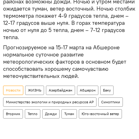
районах возможны дожди. Ночью и утром местами
ожидается туман, ветер восточный. Ночью столбик
термометра покажет 4-9 градусов тепла, днем –
12-17 градусов выше нуля. В горах температура
ночью от нуля до 5 тепла, днем – 7-12 градусов
тепла.
Прогнозируемое на 15-17 марта на Абшероне
нормальное суточное развитие
метеорологических факторов в основном будет
способствовать хорошему самочувствию
метеочувствительных людей.
Новости
ЖИЗНЬ
Азербайджан
Абшерон
Баку
Министерство экологии и природных ресурсов АР
Синоптики
Вторник
Тепло
Дожди
Туман
Юго-восточный ветер