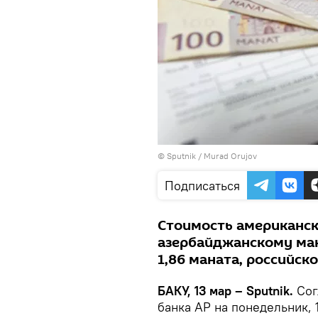
© Sputnik / Murad Orujov
Подписаться
Стоимость американс
азербайджанскому мана
1,86 маната, российско
БАКУ, 13 мар – Sputnik.
Сог
банка АР на понедельник, 1