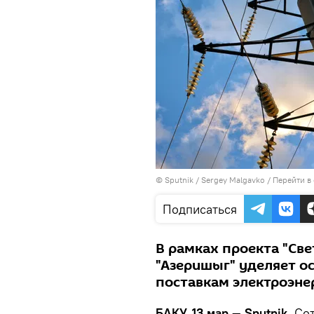
© Sputnik / Sergey Malgavko
/
Перейти в
Подписаться
В рамках проекта "Св
"Азеришыг" уделяет 
поставкам электроэне
БАКУ, 13 мар — Sputnik.
Со