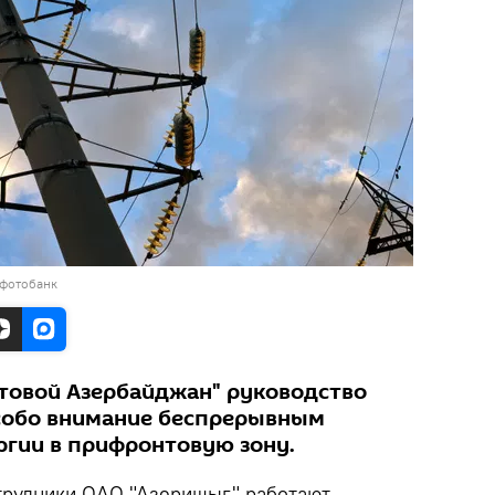
 фотобанк
етовой Азербайджан" руководство
особо внимание беспрерывным
ргии в прифронтовую зону.
трудники ОАО "Азеришыг" работают