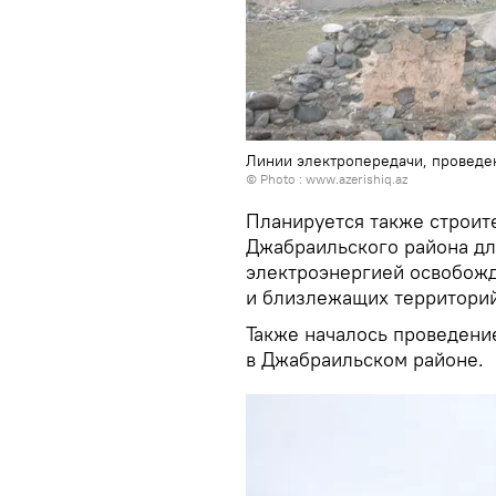
Линии электропередачи, проведе
© Photo :
www.azerishiq.az
Планируется также строи
Джабраильского района дл
электроэнергией освобожд
и близлежащих территорий
Также началось проведени
в Джабраильском районе.