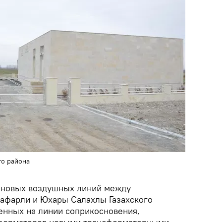
го района
а новых воздушных линий между
афарли и Юхары Салахлы Газахского
женных на линии соприкосновения,