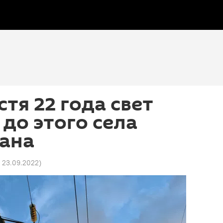
тя 22 года свет
 до этого села
ана
2 23.09.2022
)