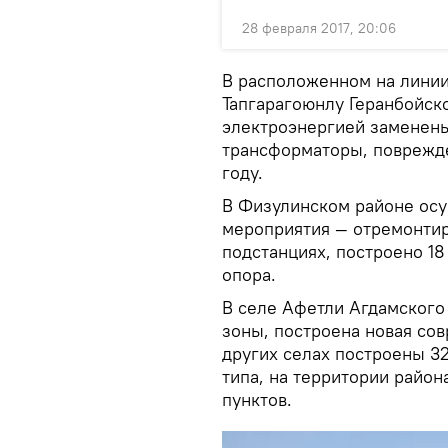
28 февраля 2017, 20:06
В расположенном на линии
Тапгарагоюнлу Геранбойск
электроэнергией заменены
трансформаторы, поврежд
году.
В Физулинском районе ос
мероприятия — отремонтир
подстанциях, построено 1
опора.
В селе Афетли Агдамского
зоны, построена новая сов
других селах построены 3
типа, на территории райо
пунктов.