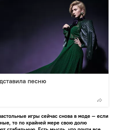
дставила песню
настольные игры сейчас снова в моде — если
ные, то по крайней мере свою долю
т стабильную. Есть мысль, что почти все