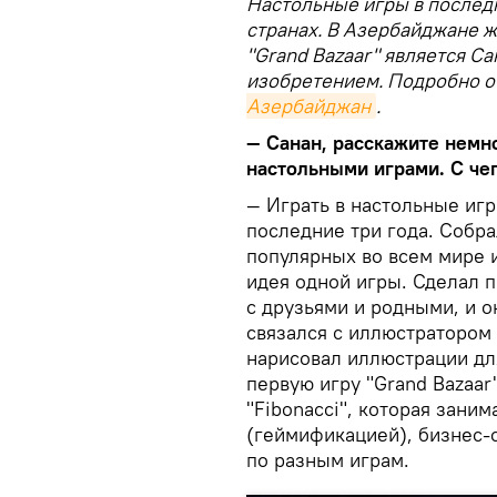
Настольные игры в послед
странах. В Азербайджане 
"Grand Bazaar" является С
изобретением. Подробно о 
Азербайджан
.
— Санан, расскажите немно
настольными играми. С чег
— Играть в настольные игр
последние три года. Собр
популярных во всем мире и
идея одной игры. Сделал 
с друзьями и родными, и о
связался с иллюстратором
нарисовал иллюстрации для
первую игру "Grand Bazaar
"Fibonacci", которая зани
(геймификацией), бизнес-
по разным играм.