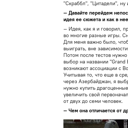
"Скраббл", "Цитадели", ну
—
Давайте перейдем непоср
идея ее сюжета и как в нее
— Идея, как я и говорил, п
во многие разные игры. С
Для меня важно было, что
выиграть, вне зависимости
Потом после тестов нужно 
выбор на названии "Grand 
возникают ассоциации с Во
Учитывая то, что еще в с
через Азербайджан, я выбр
нужно купить драгоценные
увеличить свой первоначал
от двух до семи человек.
—
Чем она отличается от д