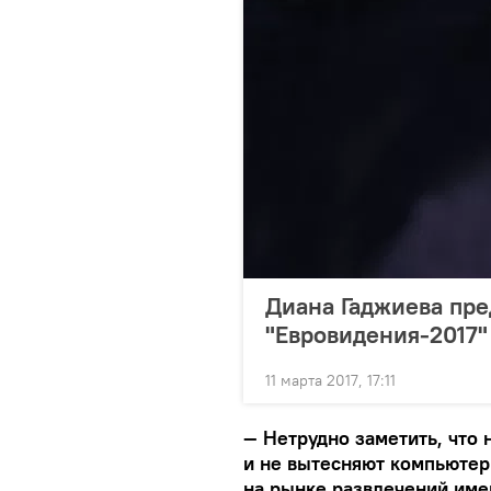
Диана Гаджиева пре
"Евровидения-2017"
11 марта 2017, 17:11
—
Нетрудно заметить, что 
и не вытесняют компьютер
на рынке развлечений имею