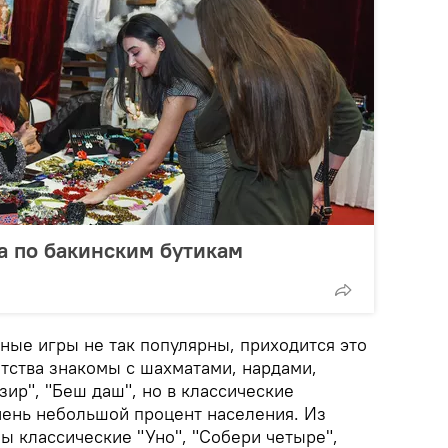
да по бакинским бутикам
ные игры не так популярны, приходится это
етства знакомы с шахматами, нардами,
ир", "Беш даш", но в классические
чень небольшой процент населения. Из
ы классические "Уно", "Собери четыре",