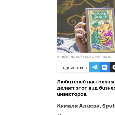
© Photo : Личный архив С.Махмудова
Подписаться
Любителей настольных
делает этот вид бизн
инвесторов.
Кямаля Алиева, Spu