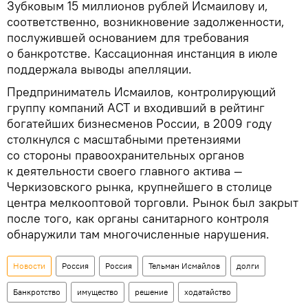
Зубковым 15 миллионов рублей Исмаилову и,
соответственно, возникновение задолженности,
послужившей основанием для требования
о банкротстве. Кассационная инстанция в июле
поддержала выводы апелляции.
Предприниматель Исмаилов, контролирующий
группу компаний АСТ и входивший в рейтинг
богатейших бизнесменов России, в 2009 году
столкнулся с масштабными претензиями
со стороны правоохранительных органов
к деятельности своего главного актива —
Черкизовского рынка, крупнейшего в столице
центра мелкооптовой торговли. Рынок был закрыт
после того, как органы санитарного контроля
обнаружили там многочисленные нарушения.
Новости
Россия
Россия
Тельман Исмайлов
долги
Банкротство
имущество
решение
ходатайство