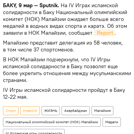
БАКУ, 9 мар — Sputnik.
На IV Играх исламской
солидарности в Баку Национальный олимпийский
комитет (НОК) Малайзии ожидает больше всего
медалей в водных видах спорта и каратэ. Об этом
заявили в НОК Малайзии, сообщает
 Report
.
Малайзию представит делегация из 58 человек,
в том числе 37 спортсменов.
В НОК Малайзии подчеркнули, что IV Игры
исламской солидарности в Баку позволят еще
более укрепить отношения между мусульманскими
странами.
IV Игры исламской солидарности пройдут в Баку
12-22 мая.
Спорт
Новости
ЖИЗНЬ
Азербайджан
Малайзия
Национальный олимпийский комитет (НОК) Малайзии
Медали
IV Исламские игры солидарности